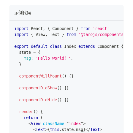
示例代码
import
React
,
{
Component
}
from
'react'
import
{
View
,
Text
}
from
'@tarojs/components'
export
default
class
Index
extends
Component
{
  state 
=
{
msg
:
'Hello World！'
,
}
componentWillMount
(
)
{
}
componentDidShow
(
)
{
}
componentDidHide
(
)
{
}
render
(
)
{
return
(
<
View
className
=
"
index
"
>
<
Text
>
{
this
.
state
.
msg
}
</
Text
>