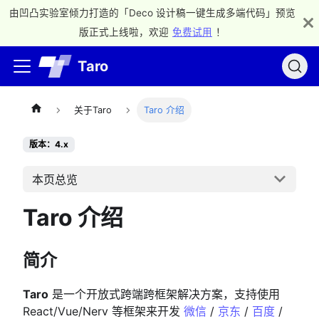
由凹凸实验室倾力打造的「Deco 设计稿一键生成多端代码」预览
版正式上线啦，欢迎
免费试用
！
Taro
关于Taro
Taro 介绍
版本：4.x
本页总览
Taro 介绍
简介
Taro
是一个开放式跨端跨框架解决方案，支持使用
React/Vue/Nerv 等框架来开发
微信
/
京东
/
百度
/